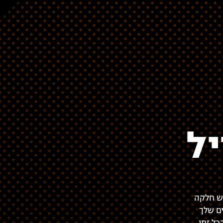
ל
וש חלקה
ם שלך
ל זמן.