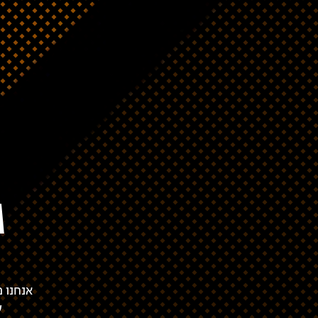
ג
אנחנו מ
ש