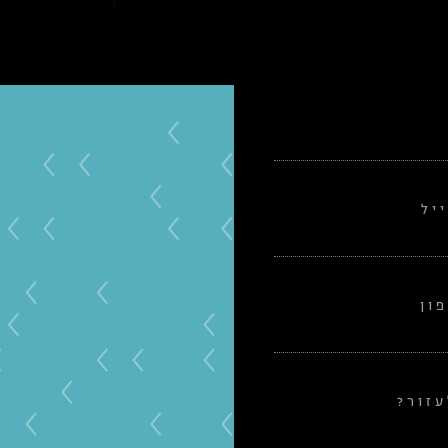
יל
ון
זור?