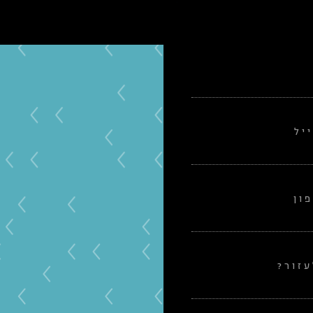
יל
ון
זור?