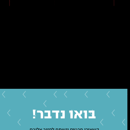
בואו נדבר!