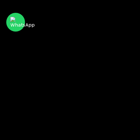
CyberServe Internet & Communication
הכירו אותנו
הפרויקטים שלנו
הלקוחות שלנו
sales@cyberserve.co.il
Tel. +972 4 877 0282
כל הזכויות שמורות I סייברסרב 2021