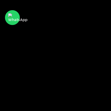
CyberServe Internet & Communication
הכירו אותנו
הפרויקטים שלנו
הלקוחות שלנו
sales@cyberserve.co.il
Tel. +972 4 877 0282
כל הזכויות שמורות I סייברסרב 2021