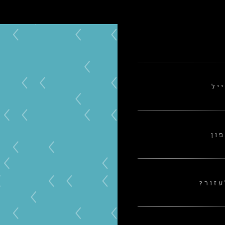
יל
ון
זור?